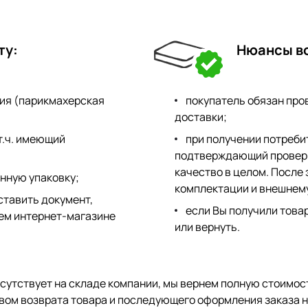
ту:
Нюансы в
ия (парикмахерская
покупатель обязан про
доставки;
т.ч. имеющий
при получении потреби
подтверждающий проверку
качество в целом. После
нную упаковку;
комплектации и внешнему
ставить документ,
если Вы получили това
ем интернет-магазине
или вернуть.
тсутствует на складе компании, мы вернем полную стоимос
ом возврата товара и последующего оформления заказа на