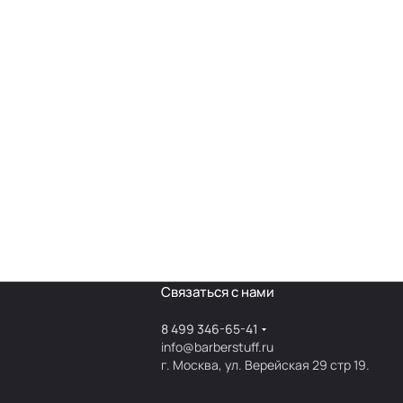
Связаться с нами
8 499 346-65-41
info@barberstuff.ru
г. Москва, ул. Верейская 29 стр 19.