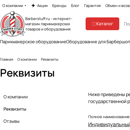
О компании
Акции
Бренды
Блог
Гарантия
Обмен и возв
Barberstuff.ru - интернет-
Каталог
магазин парикмахерских
товаров и оборудования
Парикмахерское оборудование
Оборудование для Барбершо
Главная
О компании
Реквизиты
Реквизиты
Ниже приведены ре
О компании
государственной р
Реквизиты
Полное наименование
Отзывы
Индивидуальны