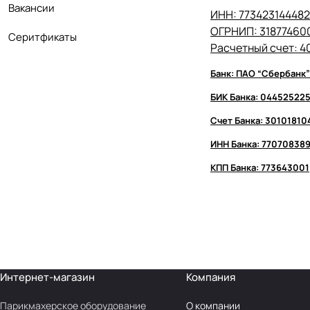
Вакансии
ИНН: 773423144482
ОГРНИП
: 3187746
Серитфикаты
Расчетный счет: 
Банк: ПАО “Сбербанк”
БИК Банка: 04452522
Счет Банка: 3010181
ИНН Банка: 77070838
КПП Банка: 773643001
Интернет-магазин
Компания
Парикмахерское оборудование
О компании