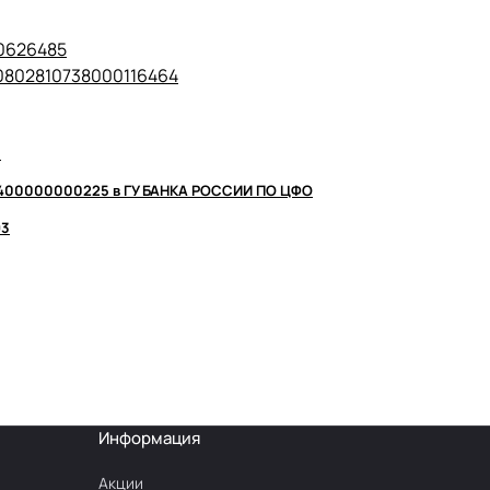
00626485
40802810738000116464
5
0400000000225 в ГУ БАНКА РОССИИ ПО ЦФО
93
Информация
Акции