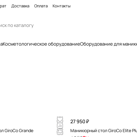
рат
Доставка
Оплата
Контакты
па
Косметологическое оборудование
Оборудование для маник
27 950 ₽
л GiroCo Grande
Маникюрный стол GiroCo Elite Pl