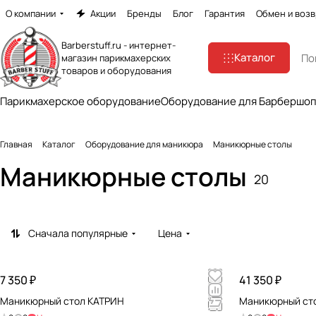
О компании
Акции
Бренды
Блог
Гарантия
Обмен и возв
Barberstuff.ru - интернет-
Каталог
магазин парикмахерских
товаров и оборудования
Парикмахерское оборудование
Оборудование для Барбершо
Главная
Каталог
Оборудование для маникюра
Маникюрные столы
Маникюрные столы
20
Сначала популярные
Цена
7 350 ₽
41 350 ₽
Маникюрный стол КАТРИН
Маникюрный сто