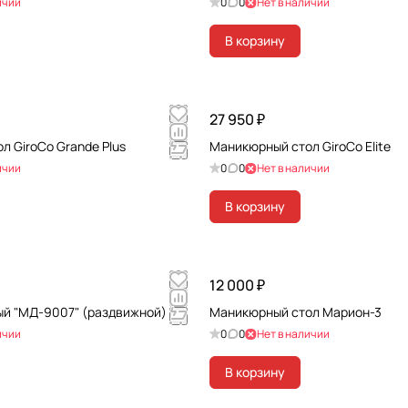
ичии
0
0
Нет в наличии
В корзину
27 950 ₽
 GiroCo Grande Plus
Маникюрный стол GiroCo Elite
ичии
0
0
Нет в наличии
В корзину
12 000 ₽
й "МД-9007" (раздвижной)
Маникюрный стол Марион-3
ичии
0
0
Нет в наличии
В корзину