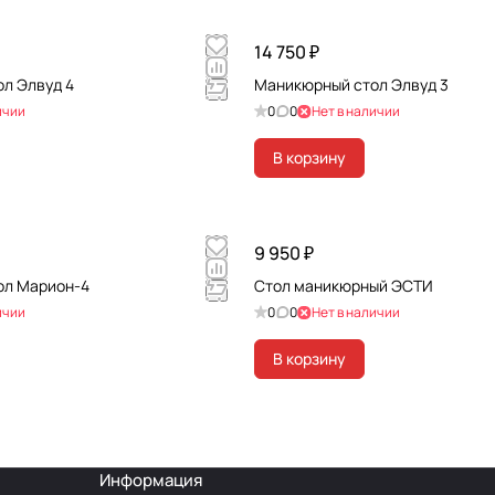
14 750 ₽
л Элвуд 4
Маникюрный стол Элвуд 3
ичии
0
0
Нет в наличии
В корзину
9 950 ₽
ол Марион-4
Стол маникюрный ЭСТИ
ичии
0
0
Нет в наличии
В корзину
Информация